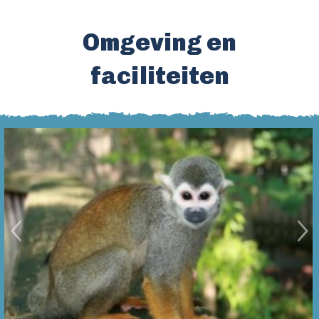
Omgeving en
faciliteiten
Bu
enheul
Zo