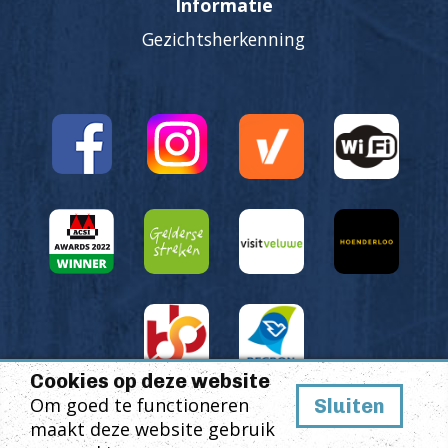
Informatie
Gezichtsherkenning
Cookies op deze website
Om goed te functioneren
Sluiten
© Veluwshof
Design & realisatie: Holiday Media
maakt deze website gebruik