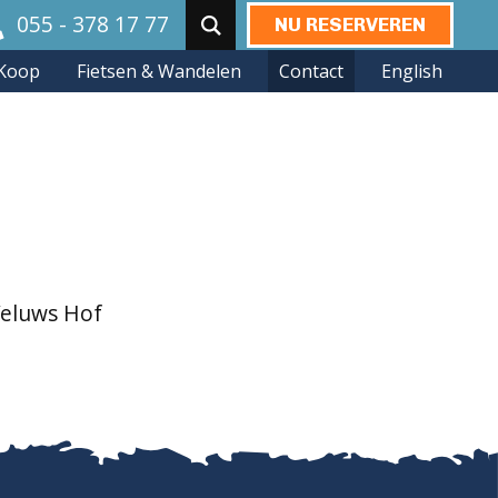
055 - 378 17 77
NU RESERVEREN
Zoeken:
Koop
Fietsen & Wandelen
Contact
English
Veluws Hof