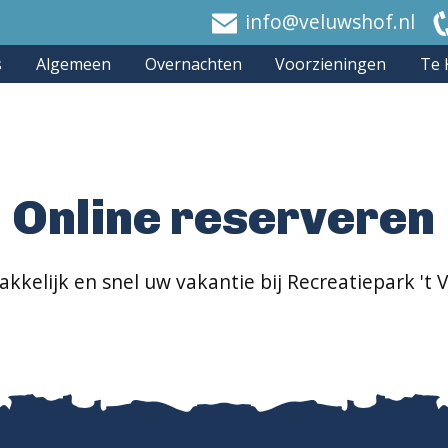
info@veluwshof.nl
s
Algemeen
Overnachten
Voorzieningen
Te 
Online reserveren
kkelijk en snel uw vakantie bij Recreatiepark 't 