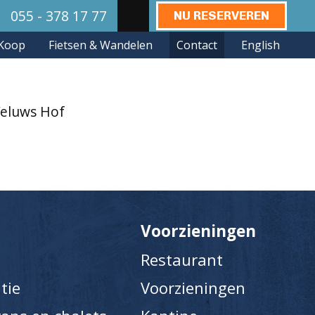
l
055 - 378 17 77
NU RESERVEREN
Zoeken:
Koop
Fietsen & Wandelen
Contact
English
Veluws Hof
Voorzieningen
Restaurant
tie
Voorzieningen