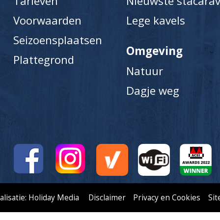
Tarieven
Nieuwste stacarav
Voorwaarden
Lege kavels
Seizoensplaatsen
Omgeving
Plattegrond
Natuur
Dagje weg
alisatie: Holiday Media
Disclaimer
Privacy en Cookies
Si