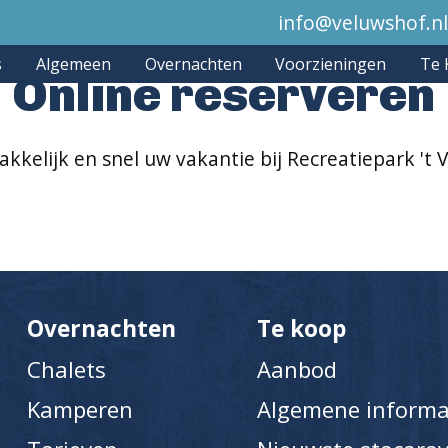
info@veluwshof.n
s
Algemeen
Overnachten
Voorzieningen
Te 
Online reserveren
kkelijk en snel uw vakantie bij Recreatiepark 't 
Overnachten
Te koop
Chalets
Aanbod
Kamperen
Algemene informa