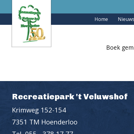
Home
Contact
Reserveren
Home
Nieuw
Boek gema
Recreatiepark 't Veluwshof
Krimweg 152-154
7351 TM Hoenderloo
Tel. 055 - 378 17 77